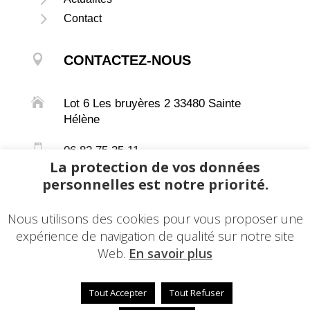
5
Contact

CONTACTEZ-NOUS

Lot 6 Les bruyères 2 33480 Sainte
Hélène

06 82 75 35 11
La protection de vos données

mlbaticonfort@gmail.com
personnelles est notre priorité.

Siret :
880 631 668 00030
Nous utilisons des cookies pour vous proposer une
expérience de navigation de qualité sur notre site
Web.
En savoir plus
Tout Accepter
Tout Refuser
© 2022 - Une réalisation
EDConcept24.fr
-
Mentions