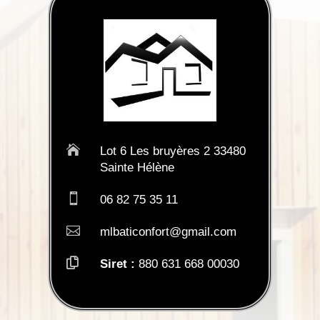

Lot 6 Les bruyères 2 33480
Sainte Hélène

06 82 75 35 11

mlbaticonfort@gmail.com

Siret :
880 631 668 00030